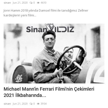
Programlar
sinan
Jun 21, 2020
0
4610
Sinema
Jonn Hamm 2018 yılında Damsel filmi ile tanıdığımız Zellner
kardeşlerin yeni filmi...
Youtube
Ben Kimim ?
Oturum aç
Register
Michael Mann'in Ferrari Filmi'nin Çekimleri
2021 İlkbaharında...
sinan
Jun 21, 2020
0
3954