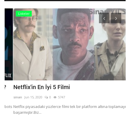
Listeler
Netflix'in En İyi 5 Filmi
0
ç
sinan
Jun 15, 2020
0
5747
si
ts
Netflix piyasadaki yüzlerce filmi tek bir platform altına toplamayı
başarmıştır.Biz...
05
uy