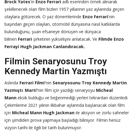
Brock Yates
'in
Enzo Ferrari
adlı eserinden örnek alınarak
şekillenecek olan film bizleri 1957 yıllarının yaz aylarında geçen
olaylara götürecek. O yaz dönemlerinde
Enzo Ferrari
'nin
başından geçen olayları, otomobil dünyasına nasıl katkılarda
bulunduğunu, şuan efsaneye dönüşen ve dünyaca
bilinen
Ferrari
şirketinin yükselişini anlatacak. Ve
Filmde Enzo
Ferrayi Hugh Jackman Canlandıracak.
Filmin Senaryosunu Troy
Kennedy Martin Yazmıştı
Aslında
Ferrari Filmi'
nin
Senaryosunu Troy Kennedy Martin
Yazmıştı
.
Marti'
nin film için yazdığı senaryoyu
Micheal
Mann
eksik bulduğu ve beğenmediği yerleri tekrardan düzenledi.
Çekimlerine 2021 yılının ilkbahar aylarında başlanacak olan film
için
Micheal Mann
Hugh Jackman
ile aksyon ve zorlu sahneler
için şimdiden prova yapmaya başladığı biliniyor. Filmin henüz
vizyon tarihi ile ilgili bir tarih bulunmuyor.