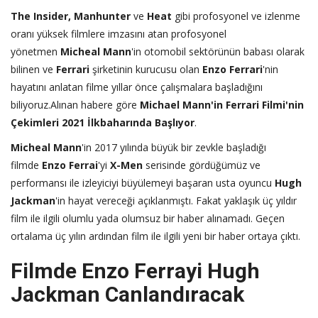
The Insider, Manhunter
ve
Heat
gibi profosyonel ve izlenme
oranı yüksek filmlere imzasını atan profosyonel
yönetmen
Micheal Mann
'in otomobil sektörünün babası olarak
bilinen ve
Ferrari
şirketinin kurucusu olan
Enzo Ferrari
'nin
hayatını anlatan filme yıllar önce çalışmalara başladığını
biliyoruz.Alınan habere göre
Michael Mann'in Ferrari Filmi'nin
Çekimleri 2021 İlkbaharında Başlıyor
.
Micheal Mann
'in 2017 yılında büyük bir zevkle başladığı
filmde
Enzo Ferrai
'yi
X-Men
serisinde gördüğümüz ve
performansı ile izleyiciyi büyülemeyi başaran usta oyuncu
Hugh
Jackman
'in hayat vereceği açıklanmıştı. Fakat yaklaşık üç yıldır
film ile ilgili olumlu yada olumsuz bir haber alınamadı. Geçen
ortalama üç yılın ardından film ile ilgili yeni bir haber ortaya çıktı.
Filmde Enzo Ferrayi Hugh
Jackman Canlandıracak