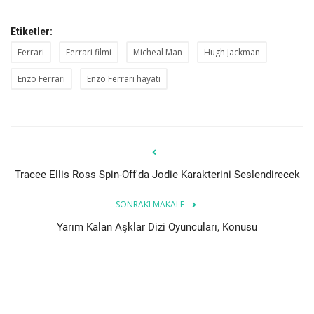
Etiketler:
Ferrari
Ferrari filmi
Micheal Man
Hugh Jackman
Enzo Ferrari
Enzo Ferrari hayatı
Tracee Ellis Ross Spin-Off'da Jodie Karakterini Seslendirecek
SONRAKI MAKALE
Yarım Kalan Aşklar Dizi Oyuncuları, Konusu