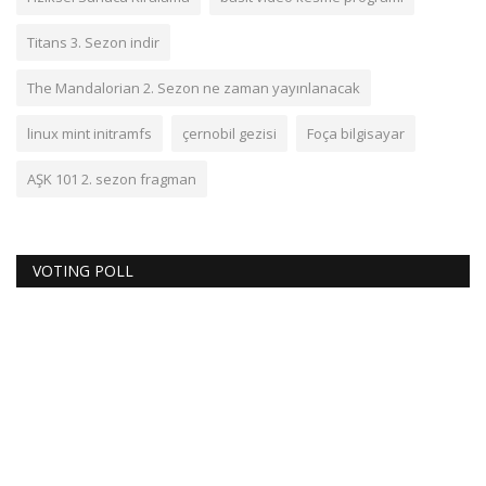
Titans 3. Sezon indir
The Mandalorian 2. Sezon ne zaman yayınlanacak
linux mint initramfs
çernobil gezisi
Foça bilgisayar
AŞK 101 2. sezon fragman
VOTING POLL