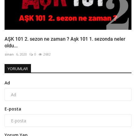
AŞK 101 2. sezon ne zaman ? Aşk 101 1. sezonda neler
oldu...
sinan
6, 2020
0
2682
YORUMLAR
Ad
E-posta
Yorum Yap