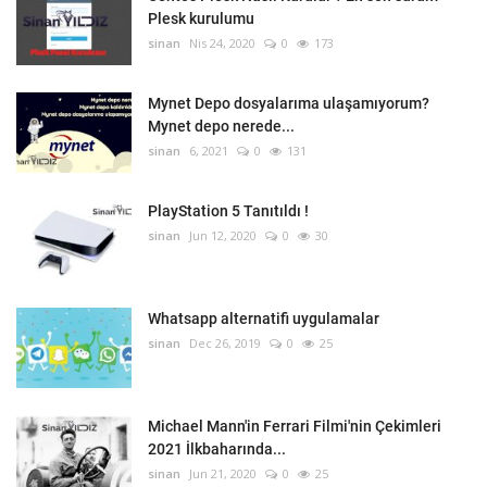
Plesk kurulumu
sinan
Nis 24, 2020
0
173
Mynet Depo dosyalarıma ulaşamıyorum?
Mynet depo nerede...
sinan
6, 2021
0
131
PlayStation 5 Tanıtıldı !
sinan
Jun 12, 2020
0
30
Whatsapp alternatifi uygulamalar
sinan
Dec 26, 2019
0
25
Michael Mann'in Ferrari Filmi'nin Çekimleri
2021 İlkbaharında...
sinan
Jun 21, 2020
0
25