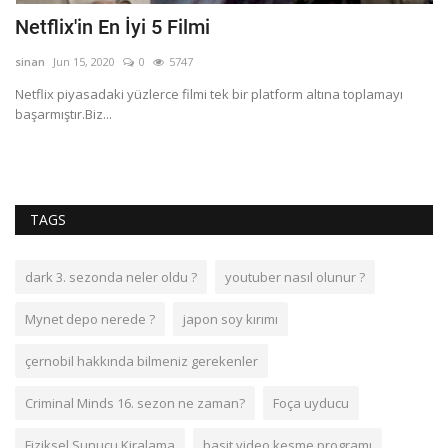
Netflix'in En İyi 5 Filmi
0
ç
sinan
Jun 15, 2020
0
5747
si
ts
Netflix piyasadaki yüzlerce filmi tek bir platform altına toplamayı
başarmıştır.Biz...
05
uy
TAGS
dark 3. sezonda neler oldu ?
youtuber nasıl olunur ?
Mynet depo nerede ?
japon soy kırımı
çernobil hakkında bilmeniz gerekenler
Criminal Minds 16. sezon ne zaman?
Foça uyducu
Fiziksel Sunucu Kiralama
basit video kesme programı