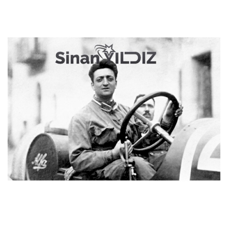
Programlar
Sinema
Youtube
Ben Kimim ?
Oturum aç
Register