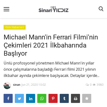
Film Haberleri
Michael Mann'in Ferrari Filmi'nin
Ana Sayfa
Çekimleri 2021 İlkbaharında
Listeler
Başlıyor
iletişim
Ünlü profosyonel yönetmen Michael Mann'in yıllar
Terms & Conditions
önce çalışmalarına başladığı Ferrari filmi 2021 yılının
Reklam
ilkbahar ayında çekimlere başlıyacak. Detaylar içerde...
Oyun
sinan
Jun 21, 2020 10:02
0
3980
Güncel
İnternet