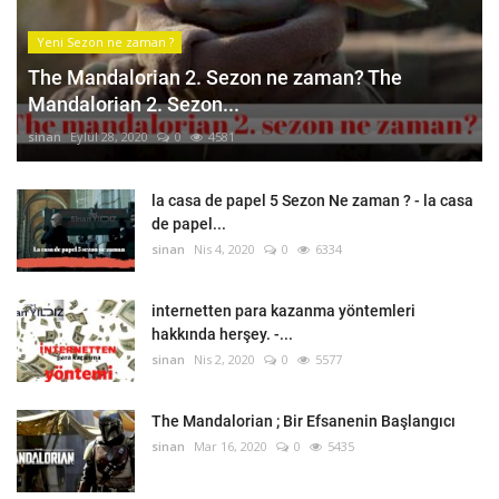
Yeni Sezon ne zaman ?
The Mandalorian 2. Sezon ne zaman? The
Mandalorian 2. Sezon...
sinan
Eylül 28, 2020
0
4581
la casa de papel 5 Sezon Ne zaman ? - la casa
de papel...
sinan
Nis 4, 2020
0
6334
internetten para kazanma yöntemleri
hakkında herşey. -...
sinan
Nis 2, 2020
0
5577
The Mandalorian ; Bir Efsanenin Başlangıcı
sinan
Mar 16, 2020
0
5435