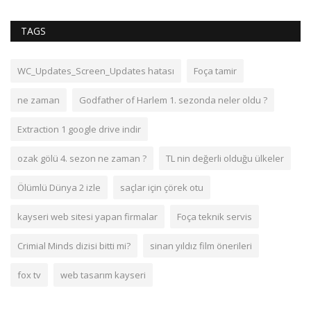
TAGS
WC_Updates_Screen_Updates hatası
Foça tamir
ne zaman
Godfather of Harlem 1. sezonda neler oldu ?
Extraction 1 google drive indir
ozak gölü 4. sezon ne zaman ?
TL nin değerli olduğu ülkeler
Ölümlü Dünya 2 izle
saçlar için çörek otu
kayseri web sitesi yapan firmalar
Foça teknik servis
Crimial Minds dizisi bitti mi?
sinan yıldız film önerileri
fox tv
web tasarım kayseri