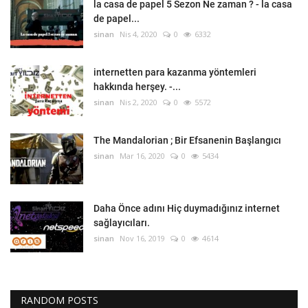
la casa de papel 5 Sezon Ne zaman ? - la casa
de papel...
sinan
Nis 4, 2020
0
6332
internetten para kazanma yöntemleri
hakkında herşey. -...
sinan
Nis 2, 2020
0
5572
The Mandalorian ; Bir Efsanenin Başlangıcı
sinan
Mar 16, 2020
0
5434
Daha Önce adını Hiç duymadığınız internet
sağlayıcıları.
sinan
Nov 16, 2019
0
4614
RANDOM POSTS