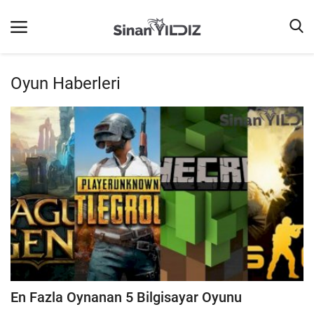
Oyun Haberleri
Ana Sayfa
Listeler
iletişim
Terms & Conditions
Reklam
Oyun
Güncel
İnternet
En Fazla Oynanan 5 Bilgisayar Oyunu