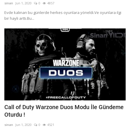
Programlar
sinan
Jun 1, 2020
0
4857
Sinema
Evde kalınan bu günlerde herkes oyunlara yöneldi.Ve oyunlara ilgi
bir hayli arttı.Bu...
Youtube
Ben Kimim ?
Oturum aç
Register
Call of Duty Warzone Duos Modu İle Gündeme
Oturdu !
sinan
Jun 1, 2020
0
4521