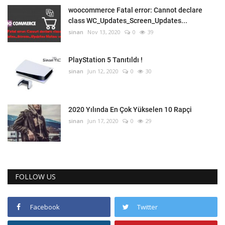
woocommerce Fatal error: Cannot declare
class WC_Updates_Screen_Updates...
sinan
Nov 13, 2020
0
39
PlayStation 5 Tanıtıldı !
sinan
Jun 12, 2020
0
30
2020 Yılında En Çok Yükselen 10 Rapçi
sinan
Jun 17, 2020
0
29
FOLLOW US
Facebook
Twitter