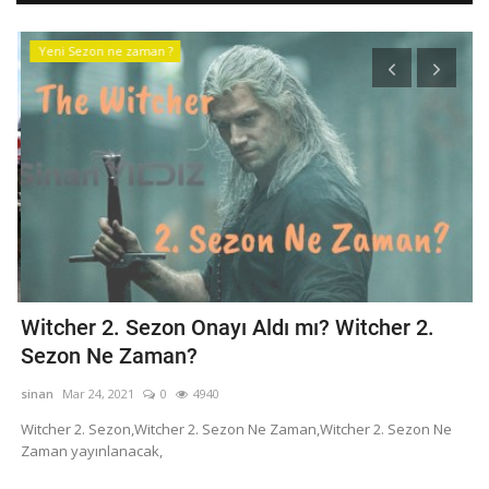
Yeni Sezon ne zaman ?
Witcher 2. Sezon Onayı Aldı mı? Witcher 2.
Ç
Sezon Ne Zaman?
A
sinan
Mar 24, 2021
0
4940
si
Witcher 2. Sezon,Witcher 2. Sezon Ne Zaman,Witcher 2. Sezon Ne
Ya
Zaman yayınlanacak,
si